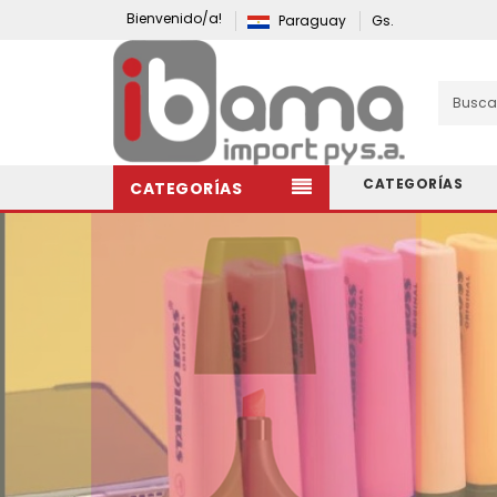
Bienvenido/a!
Paraguay
Gs.
CATEGORÍAS
CATEGORÍAS
Elementos De Papelería Y Oficina.