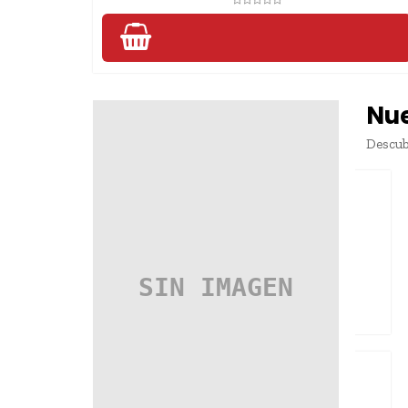
Nu
Descub
DORICOLOR NOTAS ADHESIVAS
RECTANGULO 100H POR 5...
AGREGAR
STABILO SWING COOL NATURE
COLORS SIENNA 275/175