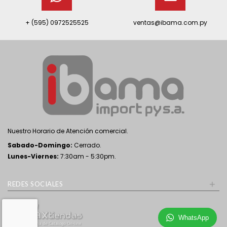
+ (595) 0972525525
ventas@ibama.com.py
Nuestro Horario de Atención comercial.
Sabado-Domingo:
Cerrado.
Lunes-Viernes:
7:30am - 5:30pm.
+
REDES SOCIALES
WhatsApp